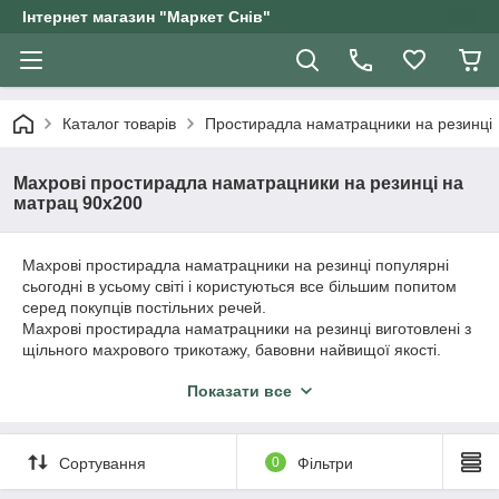
Інтернет магазин "Маркет Снів"
Каталог товарів
Простирадла наматрацники на резинці
Махрові простирадла наматрацники на резинці на
матрац 90х200
Махрові простирадла наматрацники на резинці популярні
сьогодні в усьому світі і користуються все більшим попитом
серед покупців постільних речей.
Махрові простирадла наматрацники на резинці виготовлені з
щільного махрового трикотажу, бавовни найвищої якості.
Тканина пропускає повітря і вбирає вологу, підходить для
Показати все
чутливої шкіри, не викликає роздратування. Одночасно
виконує роль і простирадла, і наматрацника, захищаючи
матрац від зношування, забруднень і рідин. Простирадло
наматрацник щільно облягає матрац за рахунок гумки,
Сортування
0
Фільтри
вшитою по периметру, ідеально фіксується на матраці не
створюючи складок і позбавляє Вас від необхідності