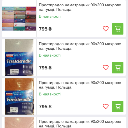
Простирадло наматрацник 90х200 махрове
нескінченно перестилати скомканое постільна білизна тим
на гумці. Польща.
самим полегшує Вам життя.
Прати можна в пральній машині, не потребує прасуванні, що
В наявності
значно спрощує догляд за таким постільною білизною.
Довговічні, добре перуться, надовго зберігає яскравість
795
₴
кольору і форми.
Різноманітність кольорів дозволяє підібрати колір на
Простирадло наматрацник 90х200 махрове
на гумці. Польща.
будь-який смак і в будь-якій кількості!
В наявності
Весь асортимент простирадлом наматрацників Ви
можете переглянути за посиланням
795
₴
https://marketson.com.ua/g52139585-prostyni-rezinke-
namatrasniki
Простирадло наматрацник 90х200 махрове
Приємних покупок!
на гумці. Польща.
В наявності
795
₴
Простирадло наматрацник 90х200 махрове
на гумці. Польща.