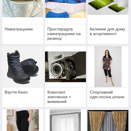
Наматрацники.
Простирадла
Килимки для дому
наматрацники на
в асортименті
резинці
Взуття Keen
Комплект
Спортивний
зчеплення +
одяг,лосіни,штани
вижимний
підшипник
Mercedes Sprinter.