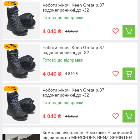
–17%
Чоботи жіночі Keen Greta р.37
водонепроникні,до -32
Готово до відправки
4 040
₴
4 840 ₴
–17%
Чоботи жіночі Keen Greta р.37
водонепроникні,до -32
Готово до відправки
4 040
₴
4 840 ₴
–17%
Чоботи жіночі Keen Greta р.37
водонепроникні,до -32
Готово до відправки
4 040
₴
4 840 ₴
Комплект зчеплення + маховик + витискний
підшипник на MERCEDES-BENZ SPRINTER