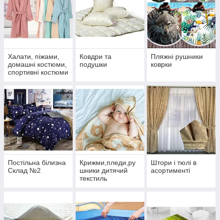
Халати, піжами,
Ковдри та
Пляжні рушники
домашні костюми,
подушки
коврки
спортивні костюми
Постільна білизна
Крижми,пледи,ру
Штори і тюлі в
Склад №2
шники дитячий
асортименті
текстиль