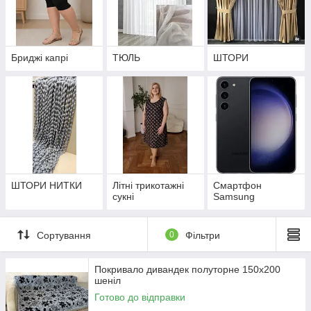
Бриджі капрі
ТЮЛЬ
ШТОРИ
ШТОРИ НИТКИ
Літні трикотажні
Смартфон
сукні
Samsung
Сортування
0
Фільтри
Покривало дивандек полуторне 150х200
шеніл
Готово до відправки