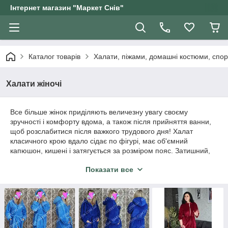
Інтернет магазин "Маркет Снів"
Каталог товарів
Халати, піжами, домашні костюми, спор
Халати жіночі
Все більше жінок приділяють величезну увагу своєму
зручності і комфорту вдома, а також після прийняття ванни,
щоб розслабитися після важкого трудового дня! Халат
класичного крою вдало сідає по фігурі, має об'ємний
капюшон, кишені і затягується за розміром пояс. Затишний,
приємний, ніжний халат, можна носити як після прийняття
Показати все
ванни, так і перебувати в ньому будинку займаючись
домашніми справами або розслабитися біля телевізора.
Легкий, комфортний, він зручний в повсякденному домашньої
життя. Не сковує рухів, дає тілу дихати, вбирає вологу і
зберігає тепло, гіпоалергенний і не викликає подразнень на
чутливій шкірі..