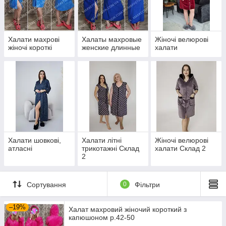
Стильні жіночі махрові халати від нашого інтернет-магазину
виготовлені з високоякісного, м'якого, пухнастого, теплого і
приємного до тіла матеріалу нового покоління. Чудово
перуться в пральній машині, зберігають яскравість кольору,
не сідають, не линяють, швидко сохнуть, довговічні.
Халати махрові
Халаты махровые
Жіночі велюрові
жіночі короткі
женские длинные
халати
Наші халати - невід'ємна частина гардероба для Вашої
родини! Ідеальний варіант для домашнього
прохолодного ранку або вечора, а також прекрасний
подарунок для коханої і близької людини!
Приємних покупок!!!
Халати шовкові,
Халати літні
Жіночі велюрові
атласні
трикотажні Склад
халати Склад 2
2
Сортування
0
Фільтри
–19%
Халат махровий жіночий короткий з
капюшоном р.42-50