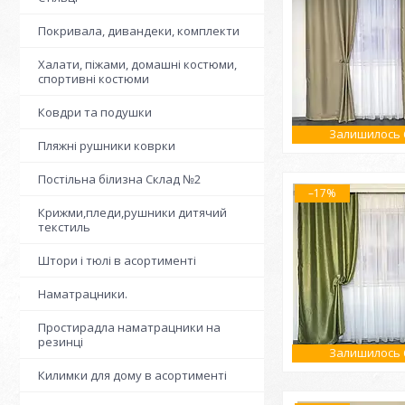
Покривала, дивандеки, комплекти
Халати, піжами, домашні костюми,
спортивні костюми
Ковдри та подушки
Залишилось 6
Пляжні рушники коврки
Постільна білизна Склад №2
–17%
Крижми,пледи,рушники дитячий
текстиль
Штори і тюлі в асортименті
Наматрацники.
Простирадла наматрацники на
резинці
Залишилось 6
Килимки для дому в асортименті