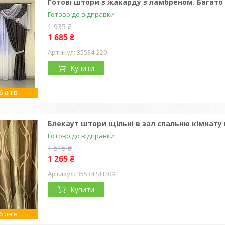
Готові штори з жакарду з ламбреном. Багато 
Готово до відправки
1 935 ₴
1 685 ₴
35534-220
Купити
 днів
Блекаут штори щільні в зал спальню кімнату 
Готово до відправки
1 515 ₴
1 265 ₴
35534 SH209
Купити
 днів