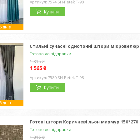
7574 SH-Petek T-98
Купити
 днів
Стильні сучасні однотонні штори мікровелюр н
Готово до відправки
1 815 ₴
1 565 ₴
7580 SH-Petek T-98
Купити
 днів
Готові штори Коричневі льон мармур 150*270 
Готово до відправки
1 815 ₴