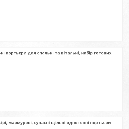
і портьєри для спальні та вітальні, набір готових
ірі, мармурові, сучасні щільні однотонні портьєри