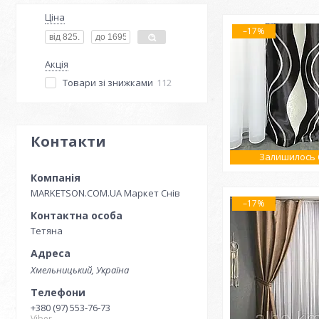
Ціна
–17%
Акція
Товари зі знижками
112
Контакти
Залишилось 6
MARKETSON.COM.UA Маркет Снів
–17%
Тетяна
Хмельницький, Україна
+380 (97) 553-76-73
Viber