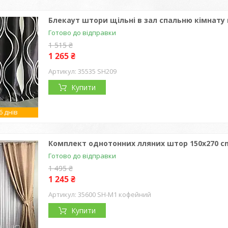
Блекаут штори щільні в зал спальню кімнату 
Готово до відправки
1 515 ₴
1 265 ₴
35535 SH209
Купити
 днів
Комплект однотонних лляних штор 150x270 cm
Готово до відправки
1 495 ₴
1 245 ₴
35600 SH-M1 кофейний
Купити