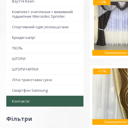
Взуття Keen
–13%
Комплект зчеплення + вижимний
підшипник Mercedes Sprinter.
Спортивний одяг,лосіни,штани
Бриджі капрі
ТЮЛЬ
Залишилось 6
ШТОРИ
ШТОРИ НИТКИ
–17%
Літні трикотажні сукні
Смартфон Samsung
Контакти
Фільтри
Залишилось 6