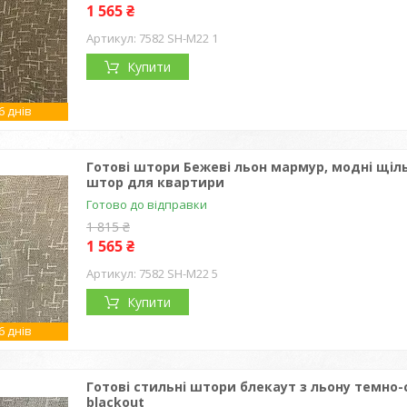
1 565 ₴
7582 SH-М22 1
Купити
 днів
Готові штори Бежеві льон мармур, модні щільн
штор для квартири
Готово до відправки
1 815 ₴
1 565 ₴
7582 SH-М22 5
Купити
 днів
Готові стильні штори блекаут з льону темно-с
blackout