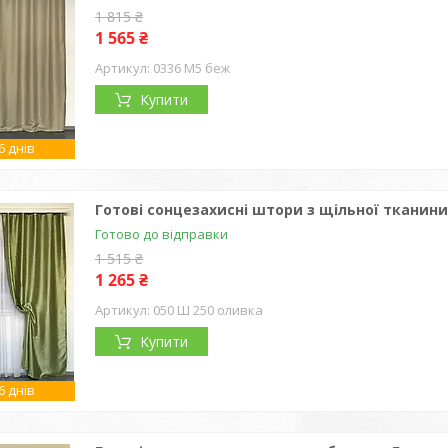
1 815 ₴
1 565 ₴
0336 М5 беж
Купити
 днів
Готові сонцезахисні штори з щільної тканини
Готово до відправки
1 515 ₴
1 265 ₴
050 Ш 250 оливка
Купити
 днів