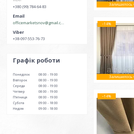
Залишилось 6
+380 (99) 784-64-83
officemarketsnov@gmail.com
–14%
+38-097-553-76-73
Графік роботи
Понеділок
08:00
19:00
Залишилось 6
Вівторок
08:00
19:00
Середа
08:00
19:00
Четвер
08:00
19:00
–14%
Пʼятниця
08:00
19:00
Субота
09:00
18:00
Неділя
09:00
18:00