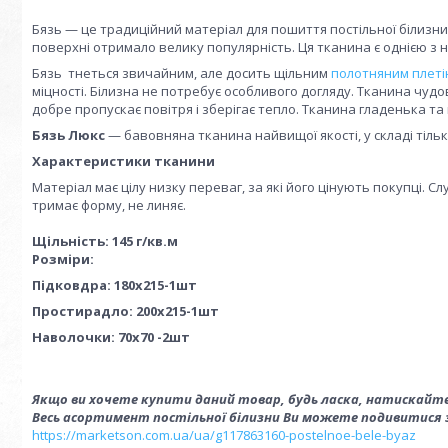
Бязь — це традиційний матеріал для пошиття постільної білизни
поверхні отримало велику популярність. Ця тканина є однією з 
Бязь тнеться звичайним, але досить щільним
полотняним плеті
міцності. Білизна не потребує особливого догляду. Тканина чу
добре пропускає повітря і зберігає тепло. Тканина гладенька та 
Бязь Люкс
— бавовняна тканина найвищої якості, у складі тіл
Характеристики тканини
Матеріал має цілу низку переваг, за які його цінують покупці. Сл
тримає форму, не линяє.
Щільність: 145 г/кв.м
Розміри:
Підковдра: 180х215-1шт
Простирадло: 200х215-1шт
Наволочки: 70х70 -2шт
Якщо ви хочете купити даний товар, будь ласка, натискайте
Весь асортимент постільної білизни Ви можете подивитися 
https://marketson.com.ua/ua/g117863160-postelnoe-bele-byaz