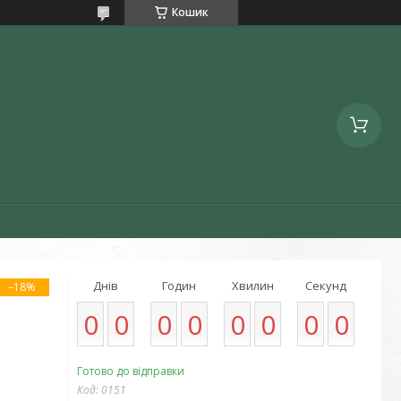
Кошик
Днів
Годин
Хвилин
Секунд
–18%
0
0
0
0
0
0
0
0
Готово до відправки
Код:
0151