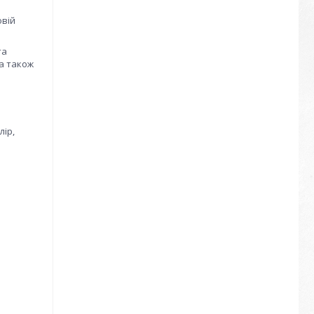
овій
та
а також
лір,