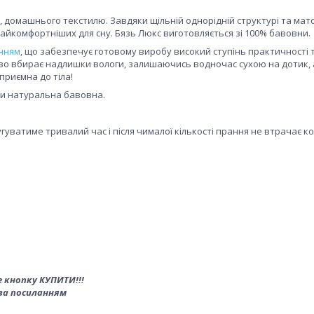
, домашнього текстилю. Завдяки щільній однорідній структурі та мат
найкомфортніших для сну. Бязь Люкс виготовляється зі 100% бавовни.
нням
, що забезпечує готовому виробу високий ступінь практичності 
дово вбирає надлишки вологи, залишаючись водночас сухою на дотик, 
приємна до тіла!
ьки натуральна бавовна.
угуватиме тривалий час і після чималої кількості прання не втрачає ко
 кнопку КУПИТИ!!!
за посиланням