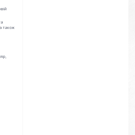
овій
та
а також
лір,