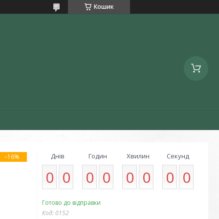
Кошик
Днів
Годин
Хвилин
Секунд
–16%
0
0
0
0
0
0
0
0
Готово до відправки
Код:
0152