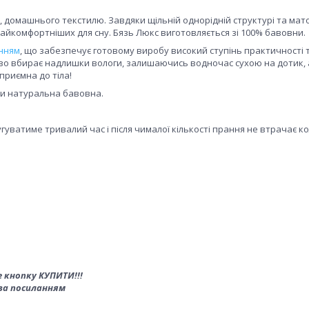
, домашнього текстилю. Завдяки щільній однорідній структурі та мат
найкомфортніших для сну. Бязь Люкс виготовляється зі 100% бавовни.
нням
, що забезпечує готовому виробу високий ступінь практичності 
дово вбирає надлишки вологи, залишаючись водночас сухою на дотик, 
приємна до тіла!
ьки натуральна бавовна.
угуватиме тривалий час і після чималої кількості прання не втрачає ко
 кнопку КУПИТИ!!!
за посиланням