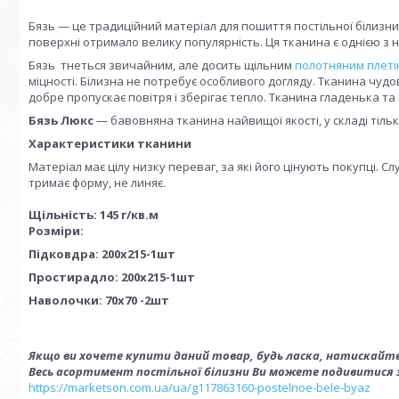
Бязь — це традиційний матеріал для пошиття постільної білизни
поверхні отримало велику популярність. Ця тканина є однією з 
Бязь тнеться звичайним, але досить щільним
полотняним плеті
міцності. Білизна не потребує особливого догляду. Тканина чу
добре пропускає повітря і зберігає тепло. Тканина гладенька та 
Бязь Люкс
— бавовняна тканина найвищої якості, у складі тіл
Характеристики тканини
Матеріал має цілу низку переваг, за які його цінують покупці. Сл
тримає форму, не линяє.
Щільність: 145 г/кв.м
Розміри:
Підковдра: 200х215-1шт
Простирадло: 200х215-1шт
Наволочки: 70х70 -2шт
Якщо ви хочете купити даний товар, будь ласка, натискайте
Весь асортимент постільної білизни Ви можете подивитися 
https://marketson.com.ua/ua/g117863160-postelnoe-bele-byaz