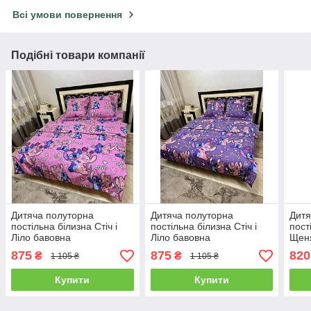
Всі умови повернення
Подібні товари компанії
Дитяча полуторна
Дитяча полуторна
Дитя
постільна білизна Стіч і
постільна білизна Стіч і
пост
Ліло бавовна
Ліло бавовна
Щен
875
875
820
₴
₴
1 105 ₴
1 105 ₴
Купити
Купити