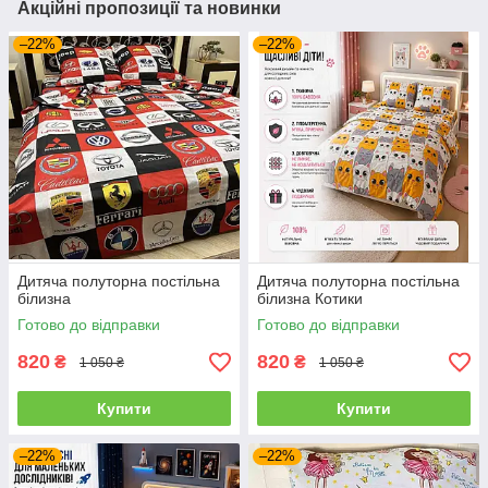
Акційні пропозиції та новинки
–22%
–22%
Дитяча полуторна постільна
Дитяча полуторна постільна
білизна
білизна Котики
Готово до відправки
Готово до відправки
820
820
₴
₴
1 050 ₴
1 050 ₴
Купити
Купити
–22%
–22%