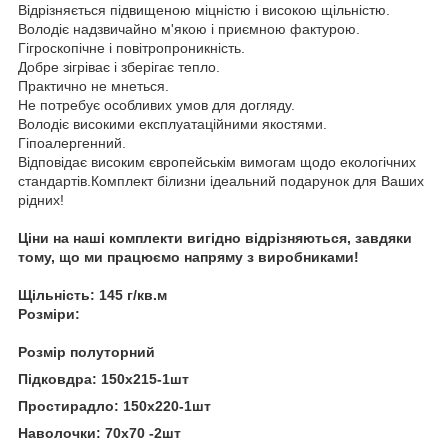
Відрізняється підвищеною міцністю і високою щільністю.
Володіє надзвичайно м'якою і приємною фактурою.
Гігроскопічне і повітропроникність.
Добре зігріває і зберігає тепло.
Практично не мнеться.
Не потребує особливих умов для догляду.
Володіє високими експлуатаційними якостями.
Гіпоалергенний.
Відповідає високим європейськім вимогам щодо екологічних
стандартів.Комплект білизни ідеальний подарунок для Ваших
рідних!
Ціни на наші комплекти вигідно відрізняються, завдяки
тому, що ми працюємо напряму з виробниками!
Щільність: 145 г/кв.м
Розміри:
Розмір полуторний
Підковдра: 150х215-1шт
Простирадло: 150х220-1шт
Наволочки: 70х70 -2шт