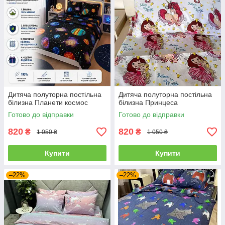
Дитяча полуторна постільна
Дитяча полуторна постільна
білизна Планети космос
білизна Принцеса
Готово до відправки
Готово до відправки
820
820
₴
₴
1 050 ₴
1 050 ₴
Купити
Купити
–22%
–22%