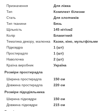
Призначення
Для ліжка
Тип
Комплект білизни
Стать
Для хлопчиків
Тип тканини
Бязь
Щільність
145 ніт/см2
Колір
Блакитний
Тематика декору, малюнка
Казки, кіно, мультфільми
Підковдра
1 (шт)
Простирадло
1 (шт)
Наволочка
2 (шт)
Країна виробник
Україна
Розміри простирадла
Ширина простирадла
150 см
Довжина простирадла
220 см
Розміри підодіяльника
Ширина підковдри
150 см
Довжина підковдри
215 см