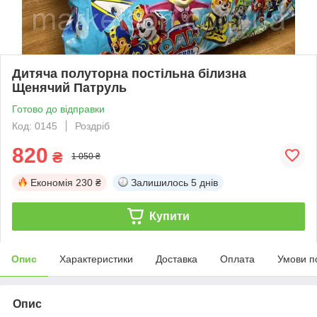
Дитяча полуторна постільна білизна
Щенячий Патруль
Готово до відправки
Код: 0145
Роздріб
820
₴
1 050 ₴
Економія
230 ₴
Залишилось
5 днів
Купити
Опис
Характеристики
Доставка
Оплата
Умови п
Опис