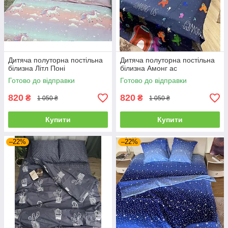
Дитяча полуторна постільна
Дитяча полуторна постільна
білизна Літл Поні
білизна Амонг ас
Готово до відправки
Готово до відправки
820
820
₴
₴
1 050 ₴
1 050 ₴
Купити
Купити
–22%
–22%