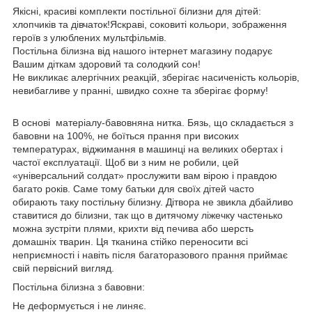
Якісні, красиві комплекти постільної білизни для дітей:
хлопчиків та дівчаток!Яскраві, соковиті кольори, зображення
героїв з улюблених мультфільмів.
Постільна білизна від нашого інтернет магазину подарує
Вашим діткам здоровий та солодкий сон!
Не викликає алергічних реакцій, зберігає насиченість кольорів,
невибагливе у пранні, швидко сохне та зберігає форму!
В основі матеріалу-бавовняна нитка. Бязь, що складається з
бавовни на 100%, не боїться прання при високих
температурах, віджимання в машинці на великих обертах і
частої експлуатації. Щоб ви з ним не робили, цей
«універсальний солдат» прослужити вам вірою і правдою
багато років. Саме тому батьки для своїх дітей часто
обирають таку постільну білизну. Дітвора не звикла дбайливо
ставитися до білизни, так що в дитячому ліжечку частенько
можна зустріти плями, крихти від печива або шерсть
домашніх тварин. Ця тканина стійко переносити всі
неприємності і навіть після багаторазового прання приймає
свій первісний вигляд.
Постільна білизна з бавовни:
Не деформується і не линяє.