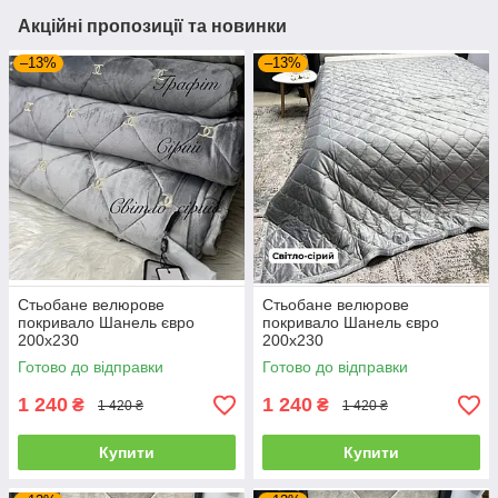
Акційні пропозиції та новинки
–13%
–13%
Стьобане велюрове
Стьобане велюрове
покривало Шанель євро
покривало Шанель євро
200х230
200х230
Готово до відправки
Готово до відправки
1 240
1 240
₴
₴
1 420 ₴
1 420 ₴
Купити
Купити