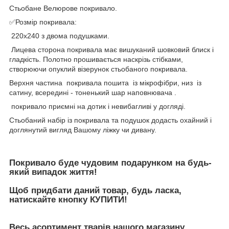
Стьобане Велюрове покривало.
✅Розмір покривала:
220х240 з двома подушками.
Лицева сторона покривала має вишуканий шовковий блиск і
гладкість. Полотно прошивається наскрізь стібками,
створюючи опуклий візерунок стьобаного покривала.
Верхня частина покривала пошита із мікрофібри, низ із
сатину, всередині - тоненький шар наповнювача .
покривало приємні на дотик і невибагливі у догляді.
Стьобаний набір із покривала та подушок додасть охайний і
доглянутий вигляд Вашому ліжку чи дивану.
Покривало буде чудовим подарунком на будь-
який випадок життя!
Щоб придбати даний товар, будь ласка,
натискайте кнопку
КУПИТИ!
Весь асортимент тварів нашого магазину