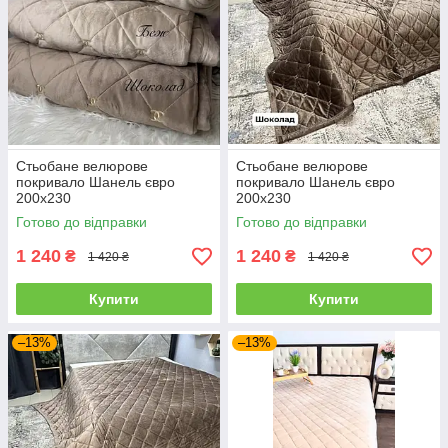
Стьобане велюрове
Стьобане велюрове
покривало Шанель євро
покривало Шанель євро
200х230
200х230
Готово до відправки
Готово до відправки
1 240
1 240
₴
₴
1 420 ₴
1 420 ₴
Купити
Купити
–13%
–13%