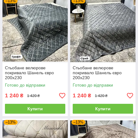
–13%
–13%
Стьобане велюрове
Стьобане велюрове
покривало Шанель євро
покривало Шанель євро
200х230
200х230
Готово до відправки
Готово до відправки
1 240
1 240
₴
₴
1 420 ₴
1 420 ₴
Купити
Купити
–13%
–13%