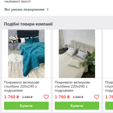
належної якості
Всі умови повернення
Подібні товари компанії
Покривало велюрове
Покривало велюрове
Пок
стьобане 220х240 з
стьобане 220х240 з
стьо
подушками
подушками
под
1 760
1 760
1 7
₴
₴
1 940 ₴
1 940 ₴
Купити
Купити