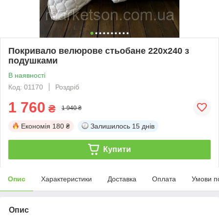
Покривало велюрове стьобане 220х240 з
подушками
В наявності
Код: 01170
Роздріб
1 760
₴
1 940 ₴
Економія
180 ₴
Залишилось
15 днів
Купити
Опис
Характеристики
Доставка
Оплата
Умови п
Опис