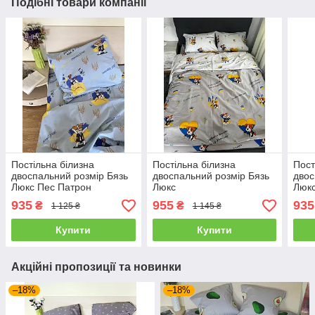
Подібні товари компанії
Постільна білизна
Постільна білизна
Пост
двоспальний розмір Бязь
двоспальний розмір Бязь
двос
Люкс Пес Патрон
Люкс
Люк
935
955
935
₴
₴
1 125 ₴
1 145 ₴
Купити
Купити
Акційні пропозиції та новинки
–18%
–18%