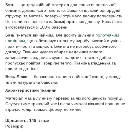
Бязь — це традиційний матеріал для пошиття постільної
білизни, домашнього текстилю. Завдяки щільній однорідній
структурі та матовій поверхні отримало велику популярність.
Ця тканина є однією з найкомфортніших для сну. Бязь Люкс
виготовляється зі 100% бавовни.
Бязь тнеться звичайним, але досить щільним
полотняним
плетінням
, що забезпечує готовому виробу високий ступінь
практичності та міцності. Білизна не потребує особливого
догляду. Тканина чудово вбирає надлишки вологи,
залишаючись водночас сухою на дотик, а також добре
пропускає повітря і зберігає тепло. Тканина гладенька та
приємна до тіла!
Бязь Люкс
— бавовняна тканина найвищої якості, у складі
тільки натуральна бавовна.
Характеристики тканини
Матеріал має цілу низку переваг, за які його цінують покупці.
Слугуватиме тривалий час і після чималої кількості прання не
втрачає колір, тримає форму, не линяє.
Щільність: 145 г/кв.м
Розміри: