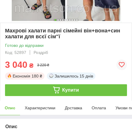
Махрові халати парні сімейні він+вона+син
халати для всєї сім"ї
Готово до відправки
Код: 52897
Роздріб
3 040
₴
3 220 ₴
Економія
180 ₴
Залишилось
15 днів
Купити
Опис
Характеристики
Доставка
Оплата
Умови п
Опис