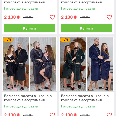
комплекті в асортименті
комплекті в асортименті
Готово до відправки
Готово до відправки
2 130
2 130
₴
₴
2 310 ₴
2 310 ₴
Купити
Купити
–8%
–8%
Велюрові халати він+вона в
Велюрові халати він+вона в
комплекті в асортименті
комплекті в асортименті
Готово до відправки
Готово до відправки
2 130
2 130
₴
₴
2 310 ₴
2 310 ₴