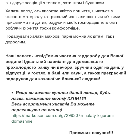
він дарує асоціації з теплом, затишком і будинком.
Халати володіють високою якістю пошиття, шиються з
якісного матеріалу та тривалий час залишаються м'якими і
приємними на дотик, радуючи своїх господарів теплом і
роблячи їх життя трохи комфортніше.
Подарувати халати махрові парні можна як дітям, так і
дорослим.
Наші халати- невід"ємна частина гардеробу для Вашої
родини! Ідеальний вариіант для домашнього
прохолодного ранку чи вечора, зручний одяг на дачі, у
відпустці, у гостях, в бані или сауні, а також прекрасний
подарунок для коханої чи близької людини!
Якщо ви хочете купити даний товар, будь-
ласка, нажимайте кнопку КУПИТИ!
Весь асортимент халатів Ви можете
переглянути по ссилці
https://marketson.com.ua/g72993075-halaty-kigurumi-
domashnie
Приємних покупок!!!