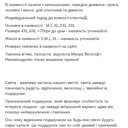
В наявності халати з капюшонами, середня довжина і довга,
чоловічі і жіночі, для хлопчиків та дівчаток
Индивідуальний підхід до кожного клієнта🤗
Чоловічі в наявності : M,L,XL,2XL,3XL
Разміри 4XL,6XL +70грн до ціни - наявність уточнюйте
Жіночі в наявності S,M,L,XL - наявність уточнюйте
Розмірні таблички в наявності на сайті.
Тканина м'яка, пухнаста, ворсиста Махра Велсофт.
Рекомендуємо тільки машинне прання!
Свята - важлива частина нашого життя, свята завжди
означають радість, відпочинок, веселощі і, звичайно ж,
подарунки.
Оригінальний подарунок, який враховує особистість та
інтереси людини - це завжди виграшний варіант, адже він
показує неберазличное ставлення.
Ось чому відмінним подарунком на будь-яке свято будуть
парні халати. Це подарунок сам по собі цікавий і приємний,