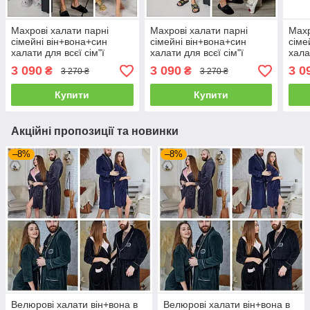
Махрові халати парні
Махрові халати парні
Махр
сімейні він+вона+син
сімейні він+вона+син
сіме
халати для всєї сім"ї
халати для всєї сім"ї
хала
3 090
3 090
3 0
₴
₴
3 270 ₴
3 270 ₴
Купити
Купити
Акційні пропозиції та новинки
–8%
–8%
Велюрові халати він+вона в
Велюрові халати він+вона в