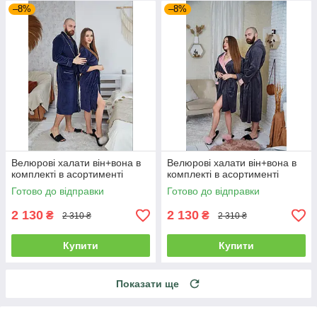
–8%
–8%
Велюрові халати він+вона в
Велюрові халати він+вона в
комплекті в асортименті
комплекті в асортименті
Готово до відправки
Готово до відправки
2 130
2 130
₴
₴
2 310 ₴
2 310 ₴
Купити
Купити
Показати ще