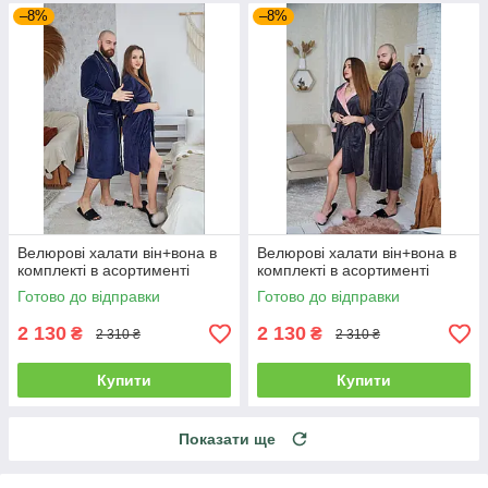
–8%
–8%
Велюрові халати він+вона в
Велюрові халати він+вона в
комплекті в асортименті
комплекті в асортименті
Готово до відправки
Готово до відправки
2 130
2 130
₴
₴
2 310 ₴
2 310 ₴
Купити
Купити
Показати ще