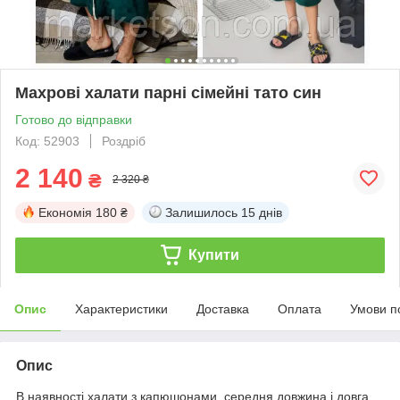
Махрові халати парні сімейні тато син
Готово до відправки
Код: 52903
Роздріб
2 140
₴
2 320 ₴
Економія
180 ₴
Залишилось
15 днів
Купити
Опис
Характеристики
Доставка
Оплата
Умови п
Опис
В наявності халати з капюшонами, середня довжина і довга,