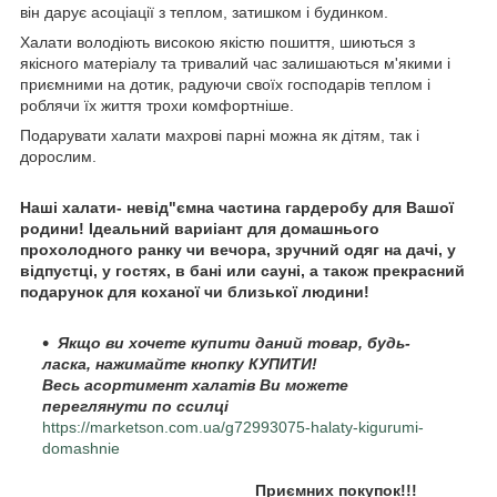
він дарує асоціації з теплом, затишком і будинком.
Халати володіють високою якістю пошиття, шиються з
якісного матеріалу та тривалий час залишаються м'якими і
приємними на дотик, радуючи своїх господарів теплом і
роблячи їх життя трохи комфортніше.
Подарувати халати махрові парні можна як дітям, так і
дорослим.
Наші халати- невід"ємна частина гардеробу для Вашої
родини! Ідеальний вариіант для домашнього
прохолодного ранку чи вечора, зручний одяг на дачі, у
відпустці, у гостях, в бані или сауні, а також прекрасний
подарунок для коханої чи близької людини!
Якщо ви хочете купити даний товар, будь-
ласка, нажимайте кнопку КУПИТИ!
Весь асортимент халатів Ви можете
переглянути по ссилці
https://marketson.com.ua/g72993075-halaty-kigurumi-
domashnie
Приємних покупок!!!