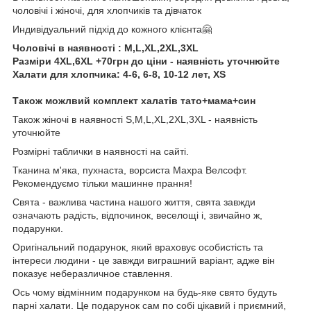
чоловічі і жіночі, для хлопчиків та дівчаток
Индивідуальний підхід до кожного клієнта🤗
Чоловічі в наявності : M,L,XL,2XL,3XL
Разміри 4XL,6XL +70грн до ціни - наявність уточнюйте
Халати для хлопчика: 4-6, 6-8, 10-12 лет, XS
Також можлвий комплект халатів тато+мама+син
Також жіночі в наявності S,M,L,XL,2XL,3XL - наявність
уточнюйте
Розмірні таблички в наявності на сайті.
Тканина м'яка, пухнаста, ворсиста Махра Велсофт.
Рекомендуємо тільки машинне прання!
Свята - важлива частина нашого життя, свята завжди
означають радість, відпочинок, веселощі і, звичайно ж,
подарунки.
Оригінальний подарунок, який враховує особистість та
інтереси людини - це завжди виграшний варіант, адже він
показує неберазличное ставлення.
Ось чому відмінним подарунком на будь-яке свято будуть
парні халати. Це подарунок сам по собі цікавий і приємний,