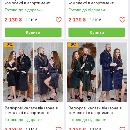
комплекті в асортименті
комплекті в асортименті
Готово до відправки
Готово до відправки
2 130
2 130
₴
₴
2 310 ₴
2 310 ₴
Купити
Купити
–8%
–8%
Велюрові халати він+вона в
Велюрові халати він+вона в
комплекті в асортименті
комплекті в асортименті
Готово до відправки
Готово до відправки
2 130
2 130
₴
₴
2 310 ₴
2 310 ₴