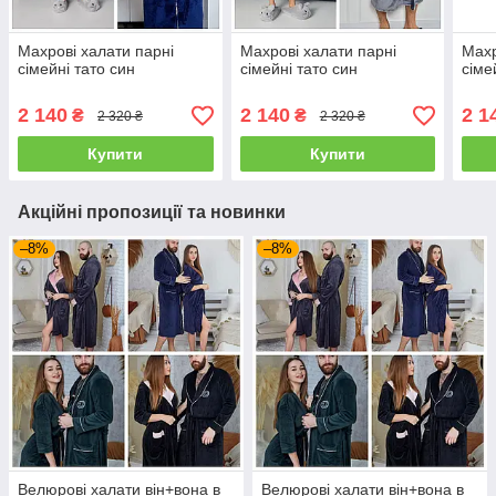
Махрові халати парні
Махрові халати парні
Махр
сімейні тато син
сімейні тато син
сіме
2 140
2 140
2 1
₴
₴
2 320 ₴
2 320 ₴
Купити
Купити
Акційні пропозиції та новинки
–8%
–8%
Велюрові халати він+вона в
Велюрові халати він+вона в