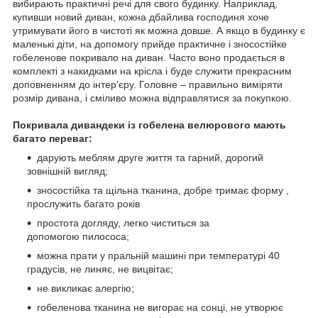
вибирають практичні речі для свого будинку. Наприклад,
купивши новий диван, кожна дбайлива господиня хоче
утримувати його в чистоті як можна довше. А якщо в будинку є
маленькі діти, на допомогу прийде практичне і зносостійке
гобеленове покривало на диван. Часто воно продається в
комплекті з накидками на крісла і буде служити прекрасним
доповненням до інтер'єру. Головне – правильно виміряти
розмір дивана, і сміливо можна відправлятися за покупкою.
Покривала дивандеки із гобелена велюрового мають
багато переваг:
дарують меблям друге життя та гарний, дорогий
зовнішній вигляд;
зносостійка та щільна тканина, добре тримає форму ,
прослужить багато років
простота догляду, легко чиститься за
допомогою пилососа;
можна прати у пральній машині при температурі 40
градусів, не линяє, не вицвітає;
не викликає алергію;
гобеленова тканина не вигорає на сонці, не утворює