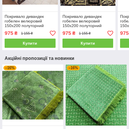
Покривало дивандек
Покривало дивандек
Покр
гобелен велюровий
гобелен велюровий
гобе
150х200 полуторний
150х200 полуторний
150х
975
975
975
₴
₴
1 155 ₴
1 155 ₴
Купити
Купити
Акційні пропозиції та новинки
–16%
–16%