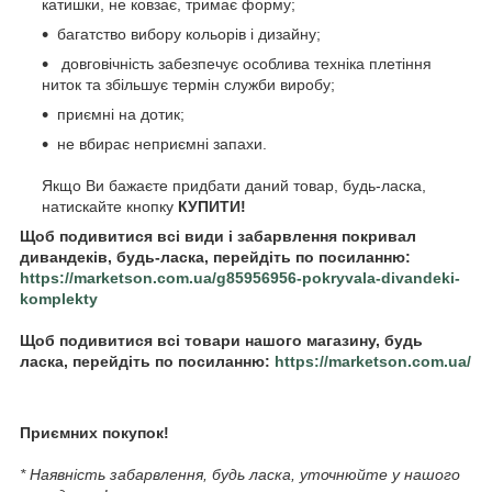
катишки, не ковзає, тримає форму;
багатство вибору кольорів і дизайну;
довговічність забезпечує особлива техніка плетіння
ниток та збільшує термін служби виробу;
приємні на дотик;
не вбирає неприємні запахи.
Якщо Ви бажаєте придбати даний товар, будь-ласка,
натискайте кнопку
КУПИТИ!
Щоб подивитися всі види і забарвлення покривал
дивандеків, будь-ласка, перейдіть по посиланню:
https://marketson.com.ua/g85956956-pokryvala-divandeki-
komplekty
Щоб подивитися всі товари нашого магазину, будь
ласка, перейдіть по посиланню:
https://marketson.com.ua/
Приємних покупок!
* Наявність забарвлення, будь ласка, уточнюйте у нашого