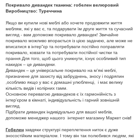
Покривало дивандек тканина: гобелен велюровий
Виробництво: Туреччина
Якщо ви купили нові меблі або хочете продовжити життя
меблям, які у вас є, та подарувати їм друге життя та сучасний
вигляд - вам допоможе покривало дивандек! Звичайне
покривало можливо впорається із цією задачею, але може не
вписатися в інтер"єр та потребувати постійно поправляти
покривало, ковзати та потребувати постійної чистки та
прання.Для того, щоб цього уникнути, існує особливий тип
накидок – це дивандеки.
Дивандек – це універсальне покривало на м'які меблі,
призначене для захисту від забруднень, зносу і подряпин
,особливо якщо у вас є домашні улюбленці, і має велику
кількість видів і колірних гамм.
Основною перевагою дивандеков є їх гармонійність з
інтер'єром в кімнаті, індивідуальність і гарний зовнішній
вигляд.
Підібрати дивандек індивідуально для вашої меблів,
допоможе менеджер нашого інтернет магазину Маркет снів
!
Гобелен
завдяки структурі переплетення ниток є дуже
зносостійким матеріалом. І тому він так полюбився людям, які