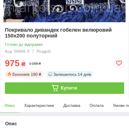
Покривало дивандек гобелен велюровий
150х200 полуторний
Готово до відправки
Код: 56866 Л
Роздріб
975
₴
1 155 ₴
Економія
180 ₴
Залишилось
14 днів
Купити
Опис
Характеристики
Доставка
Оплата
Умови п
Опис