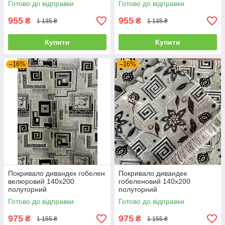
Готово до відправки
Готово до відправки
955
955
₴
₴
1 135 ₴
1 135 ₴
Купити
Купити
–16%
–16%
Покривало дивандек гобелен
Покривало дивандек
велюровий 140х200
гобеленовий 140х200
полуторний
полуторний
Готово до відправки
Готово до відправки
975
975
₴
₴
1 155 ₴
1 155 ₴