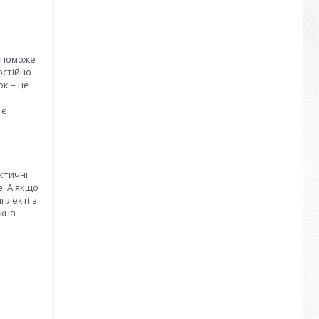
допоможе
остійно
ок – це
 є
ктичні
. А якщо
плекті з
ожна