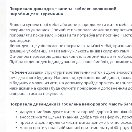
Покривало дивандек тканина: гобелен велюровий
Виробництво: Туреччина
Якщо ви купили нові меблі або хочете продовжити життя меблям, 
покривало дивандек! Звичайне покривало можливо впорається із
поправляти покривало, ковзати та потребувати постійної чистки
дивандеки.
Дивандек – це універсальне покривало на м'які меблі, призначен
домашні улюбленці, і має велику кількість видів і колірних гамм.
Основною перевагою дивандеков є їх гармонійність з інтер'єром в
Підібрати дивандек індивідуально для вашої меблів, допоможе
Гобелен
завдяки структурі переплетення ниток є дуже зносості
речі для свого будинку. Наприклад, купивши новий диван, кожн
в будинку є маленькі діти, на допомогу прийде практичне і зно
накидками на крісла і буде служити прекрасним доповненням до 
відправлятися за покупкою.
Покривала дивандеки із гобелена велюрового мають бага
дарують меблям друге життя та гарний, дорогий зовнішній
зносостійка та щільна тканина, добре тримає форму , прос
простота догляду, легко чиститься за допомогою пилососа;
можна прати у пральній машині при температурі 40 градусів