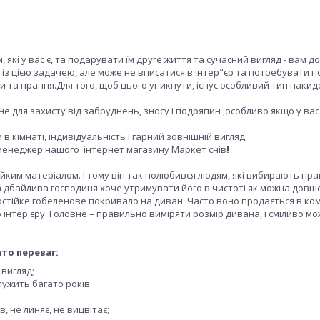
які у вас є, та подарувати їм друге життя та сучасний вигляд - вам 
 цією задачею, але може не вписатися в інтер"єр та потребувати п
 та прання.Для того, щоб цього уникнути, існує особливий тип накид
е для захисту від забруднень, зносу і подряпин ,особливо якщо у вас
 кімнаті, індивідуальність і гарний зовнішній вигляд.
 менеджер нашого інтернет магазину Маркет снів
!
йким матеріалом. І тому він так полюбився людям, які вибирають пра
а дбайлива господиня хоче утримувати його в чистоті як можна довше
состійке гобеленове покривало на диван. Часто воно продається в ком
інтер'єру. Головне – правильно виміряти розмір дивана, і сміливо м
то переваг:
 вигляд;
лужить багато років
, не линяє, не вицвітає;