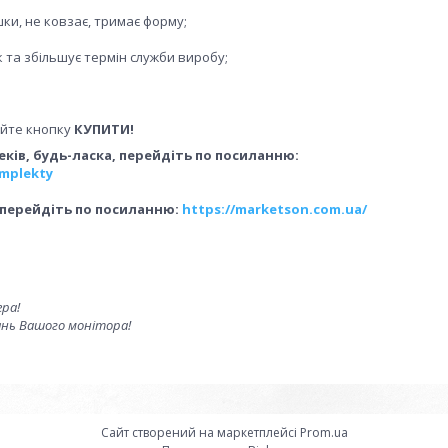
ки, не ковзає, тримає форму;
 та збільшує термін служби виробу;
айте кнопку
КУПИТИ!
ків, будь-ласка, перейдіть по посиланню:
omplekty
 перейдіть по посиланню:
https://marketson.com.ua/
ера!
ань Вашого монітора!
Сайт створений на маркетплейсі
Prom.ua