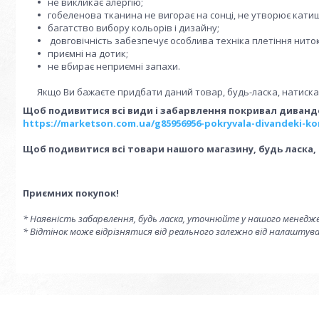
не викликає алергію;
гобеленова тканина не вигорає на сонці, не утворює катиш
багатство вибору кольорів і дизайну;
довговічність забезпечує особлива техніка плетіння ниток
приємні на дотик;
не вбирає неприємні запахи.
Якщо Ви бажаєте придбати даний товар, будь-ласка, натиск
Щоб подивитися всі види і забарвлення покривал диванде
https://marketson.com.ua/g85956956-pokryvala-divandeki-k
Щоб подивитися всі товари нашого магазину, будь ласка,
Приємних покупок!
* Наявність забарвлення, будь ласка, уточнюйте у нашого менедж
* Відтінок може відрізнятися від реального залежно від налаштув