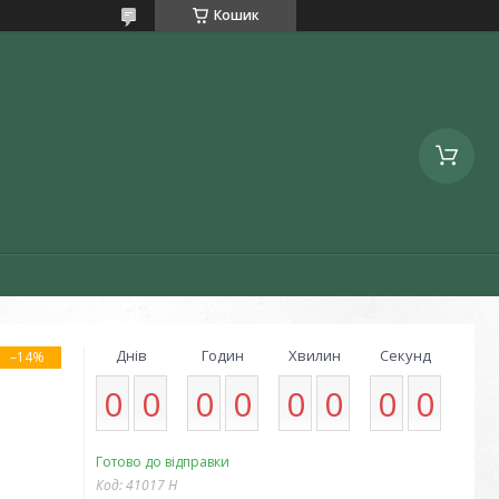
Кошик
Днів
Годин
Хвилин
Секунд
–14%
0
0
0
0
0
0
0
0
Готово до відправки
Код:
41017 Н