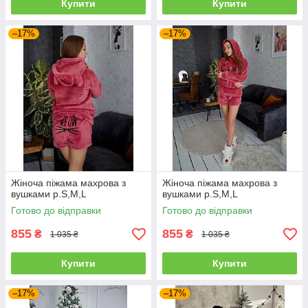
Купити
Купити
–17%
–17%
Жіноча піжама махрова з
Жіноча піжама махрова з
вушками р.S,M,L
вушками р.S,M,L
Готово до відправки
Готово до відправки
855
855
₴
₴
1 035 ₴
1 035 ₴
Купити
Купити
–17%
–17%