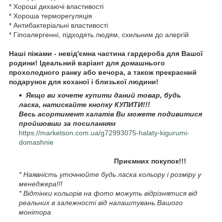
* Хороші дихаючі властивості
* Хороша терморегуляція
* Антибактеріальні властивості
* Гіпоалергенні, підходять людям, схильним до алергій
Наші піжами - невід'ємна частина гардероба для Вашої
родини! Ідеальний варіант для домашнього
прохолодного ранку або вечора, а також прекрасний
подарунок для коханої і близької людини!
Якщо ви хочете купити даний товар, будь
ласка, натискайте кнопку КУПИТИ!!!
Весь асортимент халатів Ви можете подивитися
пройшовши за посиланням
https://marketson.com.ua/g72993075-halaty-kigurumi-
domashnie
Приємних покупок!!!
* Наявність уточнюйте будь ласка кольору і розміру у
менеджера!!!
* Відтінки кольорів на фото можуть відрізнятися від
реальних в залежності від налаштувань Вашого
монітора