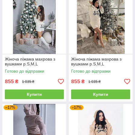
Жіноча піжама махрова з
Жіноча піжама махрова з
вушками р.S,M,L
вушками р.S,M,L
Готово до відправки
Готово до відправки
855
855
₴
₴
1 035 ₴
1 035 ₴
Купити
Купити
–17%
–17%