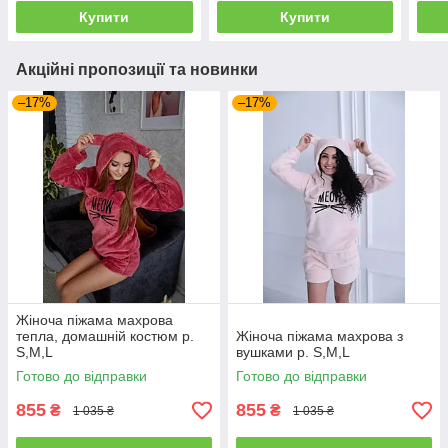
Купити
Купити
Акційні пропозиції та новинки
–17%
–17%
Жіноча піжама махрова
тепла, домашній костюм р.
Жіноча піжама махрова з
S,M,L
вушками р. S,M,L
Готово до відправки
Готово до відправки
855
855
₴
₴
1 035 ₴
1 035 ₴