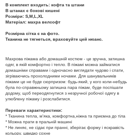
В комплект входить: кофта та штани
В штанах є бокові кишені
Розміри: S,M,L,XL
Матеріал: махра велсофт
Розмірна сітка є на фото.
Тканина не тягнеться, враховуйте цей нюанс.
Махрова піжама або домашній костюм - це зручна, затишна
одяг, в якій комфортно і тепло. В піжамі можна займатися
домашніми справами і одночасно виглядати чудово і спати,
зігріваючись прохолодними ночами. Для шанувальників
піжами це не буде сюрпризом: будь-який, у кого коли-небудь
була по-справжньому затишна пара піжам, буде поспішати
додому, щоб переодягнутися з незручної робочої одягу в
улюблену піжаму і розслабитися.
Переваги характеристики:
* Тканина тепла, м'яка, комфортна,ніжна та приємна до тіла
* Можна прати в пральній машині
* Не линяє, не сідає при пранні, зберігає форму і яскравість
кольору, швидко сохне