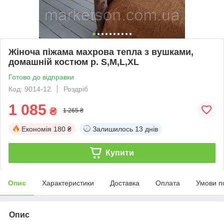
Жіноча піжама махрова тепла з вушками,
домашній костюм р. S,M,L,XL
Готово до відправки
Код: 9014-12
Роздріб
1 085
₴
1 265 ₴
Економія
180 ₴
Залишилось
13 днів
Купити
Опис
Характеристики
Доставка
Оплата
Умови п
Опис