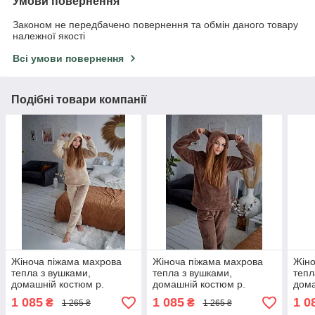
Умови повернення
Законом не передбачено повернення та обмін даного товару
належної якості
Всі умови повернення
Подібні товари компанії
Жіноча піжама махрова
Жіноча піжама махрова
Жіно
тепла з вушками,
тепла з вушками,
тепл
домашній костюм р.
домашній костюм р.
дома
S,M,L,XL
S,M,L,XL
S,M,
1 085
1 085
1 0
₴
₴
1 265 ₴
1 265 ₴