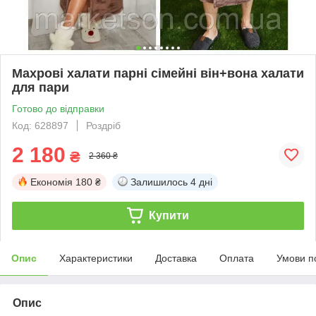
Махрові халати парні сімейні він+вона халати
для пари
Готово до відправки
Код: 628897
Роздріб
2 180
₴
2 360 ₴
Економія
180 ₴
Залишилось
4 дні
Купити
Опис
Характеристики
Доставка
Оплата
Умови п
Опис