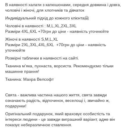
В наявності халати з капюшонами, середня довжина і довга,
чоловічі і жіночі, для хлопчиків та дівчаток
Индивідуальний підхід до кожного клієнта🤗
Чоловічі в наявності : M,L,XL,2XL,3XL
Разміри 4XL,6XL +70грн до ціни - наявність уточнюйте
Жіночі в наявності S,M,L,XL
Разміри 2XL,3XL,4XL,6XL +70грн до ціни - наявність
уточнюйте
Розмірні таблички в наявності на сайті.
Тканина м'яка, пухнаста, ворсиста. Рекомендуємо тільки
машинне прання!
Тканина: Махра Велсофт
Свята - важлива частина нашого життя, свята завжди
означають радість, відпочинок, веселощі і, звичайно ж,
подарунки!
Оригінальний подарунок, який враховує особистість та
інтереси людини - це завжди виграшний варіант, адже він
показує неберазличное ставлення.