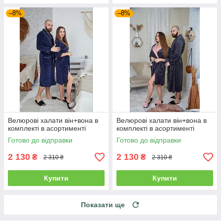
–8%
–8%
Велюрові халати він+вона в
Велюрові халати він+вона в
комплекті в асортименті
комплекті в асортименті
Готово до відправки
Готово до відправки
2 130
2 130
₴
₴
2 310 ₴
2 310 ₴
Купити
Купити
Показати ще