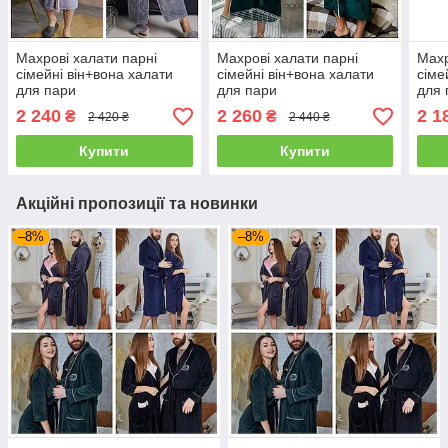
Махрові халати парні
Махрові халати парні
Махр
сімейні він+вона халати
сімейні він+вона халати
сіме
для пари
для пари
для 
2 240
2 260
2 1
₴
₴
2 420 ₴
2 440 ₴
Купити
Купити
Акційні пропозиції та новинки
–8%
–8%