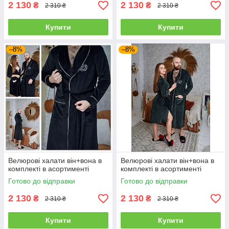
2 130
2 130
₴
₴
2 310 ₴
2 310 ₴
Купити
Купити
–8%
–8%
Велюрові халати він+вона в
Велюрові халати він+вона в
комплекті в асортименті
комплекті в асортименті
Готово до відправки
Готово до відправки
2 130
2 130
₴
₴
2 310 ₴
2 310 ₴
Купити
Купити