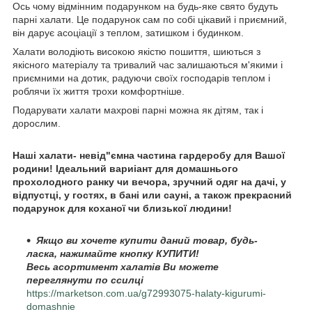
Ось чому відмінним подарунком на будь-яке свято будуть
парні халати. Це подарунок сам по собі цікавий і приємний,
він дарує асоціації з теплом, затишком і будинком.
Халати володіють високою якістю пошиття, шиються з
якісного матеріалу та тривалий час залишаються м'якими і
приємними на дотик, радуючи своїх господарів теплом і
роблячи їх життя трохи комфортніше.
Подарувати халати махрові парні можна як дітям, так і
дорослим.
Наші халати- невід"ємна частина гардеробу для Вашої
родини! Ідеальний вариіант для домашнього
прохолодного ранку чи вечора, зручний одяг на дачі, у
відпустці, у гостях, в бані или сауні, а також прекрасний
подарунок для коханої чи близької людини!
Якщо ви хочете купити даний товар, будь-
ласка, нажимайте кнопку КУПИТИ!
Весь асортимент халатів Ви можете
переглянути по ссилці
https://marketson.com.ua/g72993075-halaty-kigurumi-
domashnie