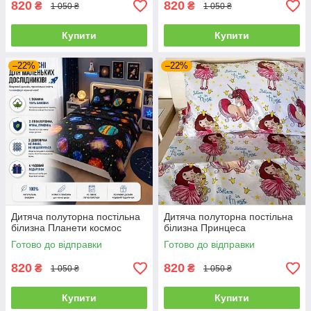
820
820
₴
₴
1 050 ₴
1 050 ₴
Купити
Купити
–22%
–22%
Дитяча полуторна постільна
Дитяча полуторна постільна
білизна Планети космос
білизна Принцеса
Готово до відправки
Готово до відправки
820
820
₴
₴
1 050 ₴
1 050 ₴
Купити
Купити