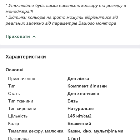
* Уточнюйте будь ласка наявність кольору та розміру в
менеджера!!!
* Відтінки кольорів на фото можуть відрізнятися від
реальних залежно від параметрів Вашого монітора
Приховати
Характеристики
Основні
Призначення
Для ліжка
Тип
Комплект білизни
Стать
Для хлопчиків
Тип тканини
Бязь
Тип сировини
Натуральне
Щільність
145 ніт/см2
Колір
Блакитний
Тематика декору, малюнка
Казки, кіно, мультфільми
Підковдра
1 (шт)