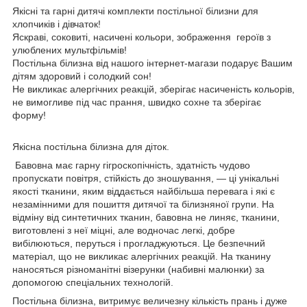
Якісні та гарні дитячі комплекти постільної білизни для
хлопчиків і дівчаток!
Яскраві, соковиті, насичені кольори, зображення героїв з
улюблених мультфільмів!
Постільна білизна від нашого інтернет-магази подарує Вашим
дітям здоровий і солодкий сон!
Не викликає алергічних реакцій, зберігає насиченість кольорів,
не вимогливе під час прання, швидко сохне та зберігає
форму!
Якісна постільна білизна для діток.
Бавовна має гарну гігроскопічність, здатність чудово
пропускати повітря, стійкість до зношування, — ці унікальні
якості тканини, яким віддається найбільша перевага і які є
незамінними для пошиття дитячої та білизняної групи. На
відміну від синтетичних тканин, бавовна не линяє, тканини,
виготовлені з неї міцні, але водночас легкі, добре
вибілюються, перуться і прогладжуються. Це безпечний
матеріал, що не викликає алергічних реакцій. На тканину
наносяться різноманітні візерунки (набивні малюнки) за
допомогою спеціальних технологій.
Постільна білизна,
витримує величезну кількість прань і дуже