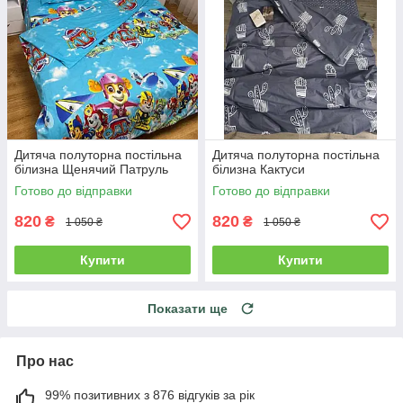
Дитяча полуторна постільна
Дитяча полуторна постільна
білизна Щенячий Патруль
білизна Кактуси
Готово до відправки
Готово до відправки
820
820
₴
₴
1 050 ₴
1 050 ₴
Купити
Купити
Показати ще
Про нас
99% позитивних з 876 відгуків за рік