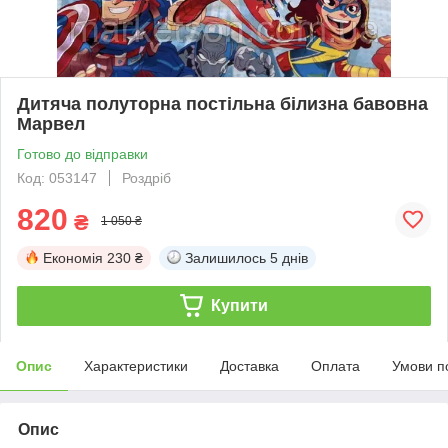
Дитяча полуторна постільна білизна бавовна
Марвел
Готово до відправки
Код: 053147
Роздріб
820
₴
1 050 ₴
Економія
230 ₴
Залишилось
5 днів
Купити
Опис
Характеристики
Доставка
Оплата
Умови п
Опис