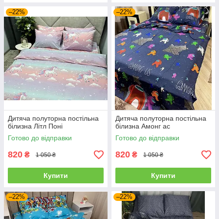
–22%
–22%
Дитяча полуторна постільна
Дитяча полуторна постільна
білизна Літл Поні
білизна Амонг ас
Готово до відправки
Готово до відправки
820
820
₴
₴
1 050 ₴
1 050 ₴
Купити
Купити
–22%
–22%