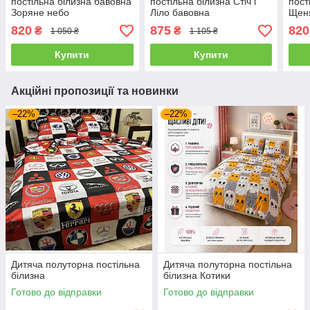
постільна білизна бавовна
постільна білизна Стіч і
пост
Зоряне небо
Ліло бавовна
Щен
820
875
820
₴
₴
1 050 ₴
1 105 ₴
Купити
Купити
Акційні пропозиції та новинки
–22%
–22%
Дитяча полуторна постільна
Дитяча полуторна постільна
білизна
білизна Котики
Готово до відправки
Готово до відправки