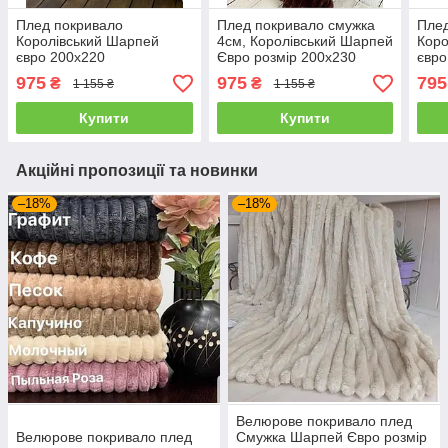
Плед покривало
Плед покривало смужка
Плед
Королівський Шарпей
4см, Королівський Шарпей
Коро
євро 200х220
Євро розмір 200х230
євро
975
975
795
₴
₴
1 155 ₴
1 155 ₴
Купити
Купити
Акційні пропозиції та новинки
–18%
–18%
Велюрове покривало плед
Велюрове покривало плед
Смужка Шарпей Євро розмір