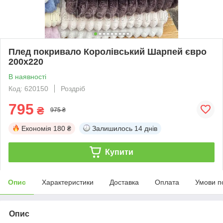
Плед покривало Королівський Шарпей євро
200х220
В наявності
Код: 620150
Роздріб
795
₴
975 ₴
Економія
180 ₴
Залишилось
14 днів
Купити
Опис
Характеристики
Доставка
Оплата
Умови п
Опис