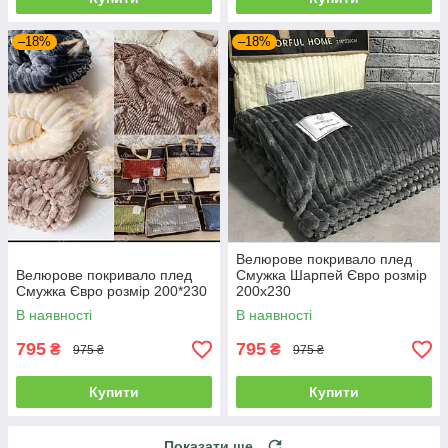
–18%
–18%
Велюрове покривало плед
Велюрове покривало плед
Смужка Шарпей Євро розмір
Смужка Євро розмір 200*230
200х230
В наявності
В наявності
795
795
₴
₴
975 ₴
975 ₴
Купити
Купити
Показати ще