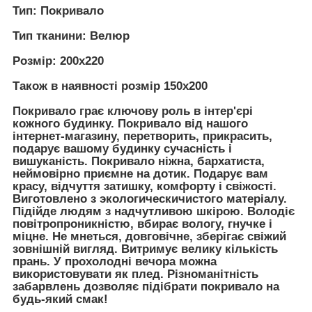
Тип: Покривало
Тип тканини: Велюр
Розмір: 200х220
Також в наявності розмір 150х200
Покривало грає ключову роль в інтер'єрі
кожного будинку. Покривало від нашого
інтернет-магазину, перетворить, прикрасить,
подарує вашому будинку сучасність і
вишуканість. Покривало ніжна, бархатиста,
неймовірно приємне на дотик. Подарує вам
красу, відчуття затишку, комфорту і свіжості.
Виготовлено з экологическичистого матеріалу.
Підійде людям з надчутливою шкірою. Володіє
повітропроникністю, вбирає вологу, гнучке і
міцне. Не мнеться, довговічне, зберігає свіжий
зовнішній вигляд. Витримує велику кількість
прань. У прохолодні вечора можна
використовувати як плед. Різноманітність
забарвлень дозволяє підібрати покривало на
будь-який смак!