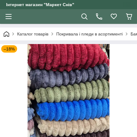
Інтернет магазин "Маркет Снів"
Каталог товарів
Покривала і пледи в асортименті
Ба
–18%