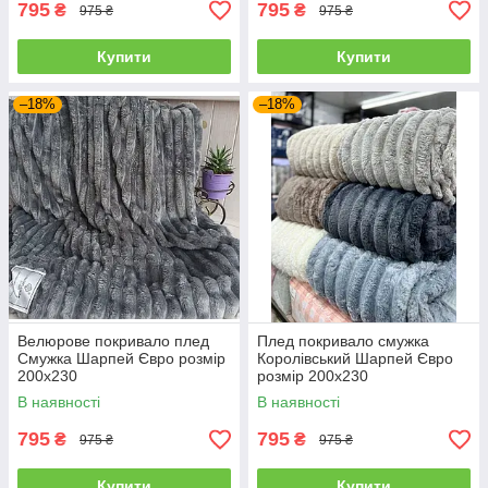
795
795
₴
₴
975 ₴
975 ₴
Купити
Купити
–18%
–18%
Велюрове покривало плед
Плед покривало смужка
Смужка Шарпей Євро розмір
Королівський Шарпей Євро
200х230
розмір 200х230
В наявності
В наявності
795
795
₴
₴
975 ₴
975 ₴
Купити
Купити