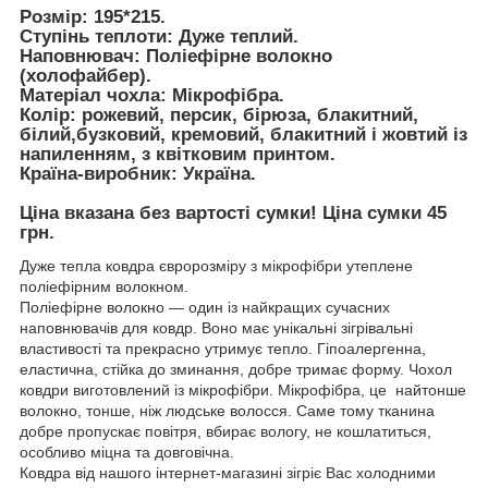
Розмір: 195*215.
Ступінь теплоти: Дуже теплий.
Наповнювач: Поліефірне волокно
(холофайбер).
Матеріал чохла: Мікрофібра.
Колір: рожевий, персик, бірюза, блакитний,
білий,бузковий, кремовий, блакитний і жовтий із
напиленням, з квітковим принтом.
Країна-виробник: Україна.
Ціна вказана без вартості сумки! Ціна сумки 45
грн.
Дуже тепла ковдра євророзміру з мікрофібри утеплене
поліефірним волокном.
Поліефірне волокно — один із найкращих сучасних
наповнювачів для ковдр. Воно має унікальні зігрівальні
властивості та прекрасно утримує тепло. Гіпоалергенна,
еластична, стійка до зминання, добре тримає форму. Чохол
ковдри виготовлений із мікрофібри. Мікрофібра, це найтонше
волокно, тонше, ніж людське волосся. Саме тому тканина
добре пропускає повітря, вбирає вологу, не кошлатиться,
особливо міцна та довговічна.
Ковдра від нашого інтернет-магазині зігріє Вас холодними