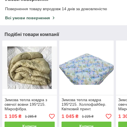
Повернення товару впродовж 14 днів за домовленістю
Всі умови повернення
Подібні товари компанії
Зимова тепла ковдра з
Зимова тепла ковдра
Зимо
овечої вовни 195*215.
195*215. Холлофайбер.
овеч
Мікрофібра.
Квітковий принт.
Мікр
1 105
1 045
1 3
₴
₴
1 285 ₴
1 225 ₴
Купити
Купити