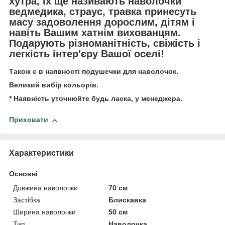
хутра, їх ще називають наволочки
ведмедика, страус, травка принесуть
масу задоволення дорослим, дітям і
навіть Вашим хатнім вихованцям.
Подарують різноманітність, свіжість і
легкість інтер'єру Вашої оселі!
Також є в наявності подушечки для наволочок.
Великий вибір кольорів.
* Наявність уточнюйте будь ласка, у менеджера.
Приховати
Характеристики
Основні
Довжина наволочки
70 см
Застібка
Блискавка
Ширина наволочки
50 см
Тип
Наволочка