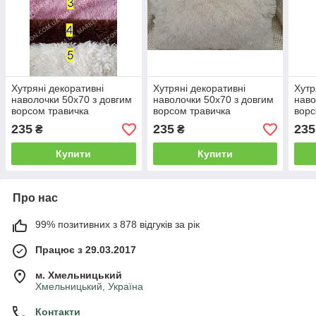
Хутряні декоративні
Хутряні декоративні
Хутр
наволочки 50х70 з довгим
наволочки 50х70 з довгим
наво
ворсом травичка
ворсом травичка
ворс
ведмедики
ведмедика
вед
235
235
235
₴
₴
Купити
Купити
Про нас
99% позитивних з 878 відгуків за рік
Працює з 29.03.2017
м. Хмельницький
Хмельницький, Україна
Контакти