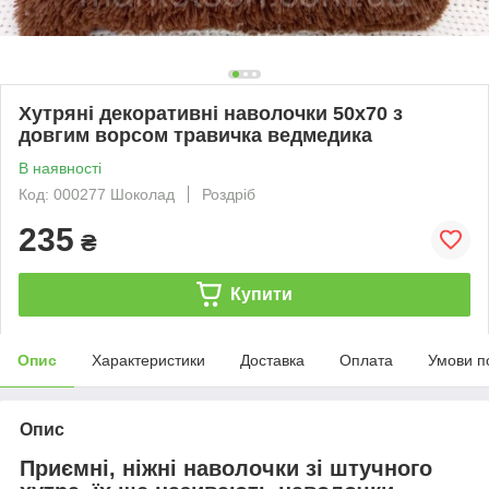
Хутряні декоративні наволочки 50х70 з
довгим ворсом травичка ведмедика
В наявності
Код: 000277 Шоколад
Роздріб
235
₴
Купити
Опис
Характеристики
Доставка
Оплата
Умови п
Опис
Приємні, ніжні наволочки зі штучного