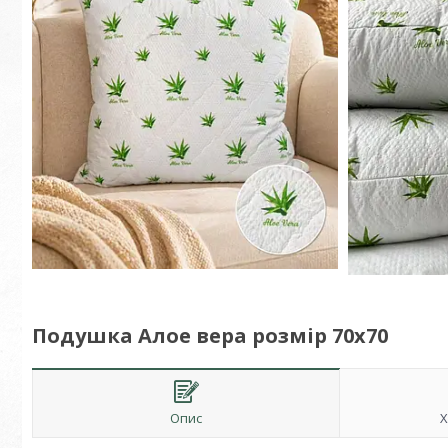
Подушка Алое вера розмір 70х70
Опис
Х