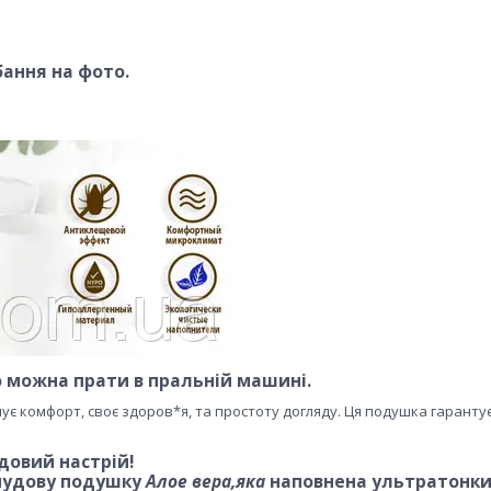
бання на фото.
о можна прати в пральній машині.
інує комфорт, своє здоров*я, та простоту догляду. Ця подушка гаранту
довий настрій!
 чудову подушку
Алое вера,яка
наповнена ультратонк