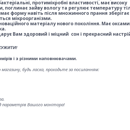
актеріальні, протимікробні властивості, має високу
и, поглинає зайву вологу та регулює температуру тіл
имає форму навіть після множинного прання зберігає 
яться мікроорганізми.
новаційного матеріалу нового покоління. Має оксам
ка.
рує Вам здоровий і міцний сон і прекрасний настрі
КУЖИТИ!
мірів і з різними наповнювачами.
магазину, будь ласка, проходьте за посиланням:
ра.
від параметрів Вашого монітора!