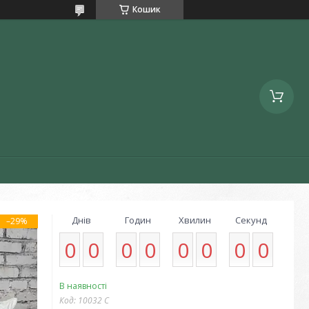
Кошик
Днів
Годин
Хвилин
Секунд
–29%
0
0
0
0
0
0
0
0
В наявності
Код:
10032 С