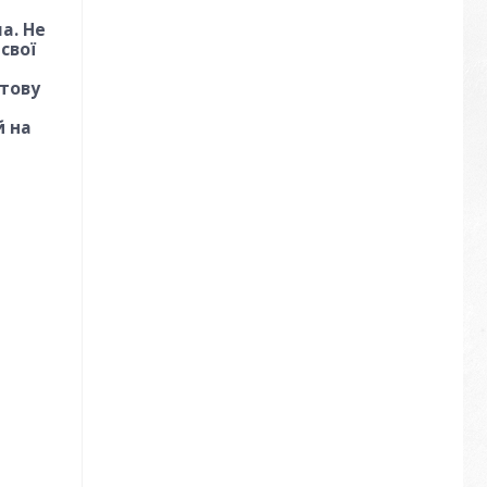
а. Не
свої
итову
й на