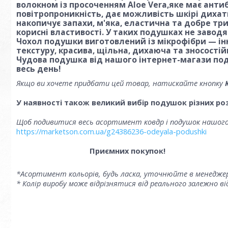
волокном із просоченням Aloe Vera,яке має антиб
повітропроникність, дає можливість шкірі дихат
накопичує запахи, м'яка, еластична та добре тр
корисні властивості. У таких подушках не завод
Чохол подушки виготовлений із мікрофібри — ін
текстуру, красива, щільна, дихаюча та зносостій
Чудова подушка від нашого інтернет-магази пода
весь день!
Якщо ви хочете придбати цей товар, натискайте кнопку
У наявності також великий вибір подушок різних роз
Щоб подивитися весь асортимент ковдр і подушок нашого 
https://marketson.com.ua/g24386236-odeyala-podushki
Приємних покупок!
*Асортимент кольорів, будь ласка, уточнюйте в менедже
* Колір виробу може відрізнятися від реального залежно 